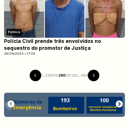
Politica
Polícia Civil prende três envolvidos no
sequestro do promotor de Justiça
26/04/2024 • 17:09
1
...
258
259
260
261
262
...
493