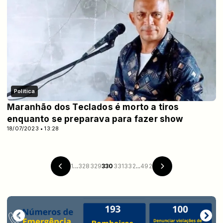
Politica
Maranhão dos Teclados é morto a tiros
enquanto se preparava para fazer show
18/07/2023 • 13:28
1
...
328
329
330
331
332
...
492