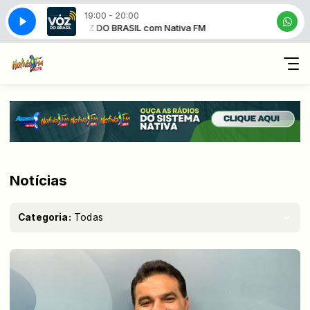
19:00 - 20:00
A VOZ DO BRASIL com Nativa FM
A VOZ DO BRA
Notícias
Categoria:
Todas