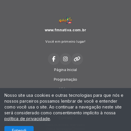
www.fmnativa.com.br
Você em primeiro lugar!
Página Inicial
Programação
Vídeos
Nosso site usa cookies e outras tecnologias para que nós e
Locutores
nossos parceiros possamos lembrar de você e entender
como você usa o site. Ao continuar a navegação neste site
Notícias
será considerado como consentimento implícito à nossa
Contato
política de privacidade
.
Todos os direitos reservados.
Com a tecnologia
Entendi